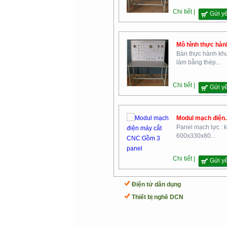
Chi tiết |
Gửi y
Mô hình thực hành
Bàn thực hành kh
làm bằng thép...
Chi tiết |
Gửi y
Modul mạch điện..
Panel mạch lực : 
600x330x80...
Chi tiết |
Gửi y
Điện tử dân dụng
Thiết bị nghề DCN