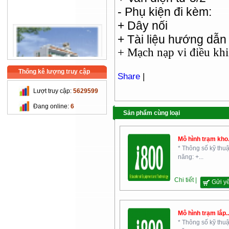
- Phụ kiện đi kèm:
+ Dây nối
+ Tài liệu hướng dẫn
+ Mạch nạp vi điều kh
Thống kê lượng truy cập
Share
|
Lượt truy cập:
5629599
Trường Cao Đẳng Nghề Cơ
Đang online:
6
Khí Nông Nghiệp
Sản phẩm cùng loại
Mô hình trạm kho.
* Thông số kỹ thuậ
năng: +...
Chi tiết |
Gửi y
Chi Cục Thú Y Hà Nội
Mô hình trạm lắp..
* Thông số kỹ thuậ