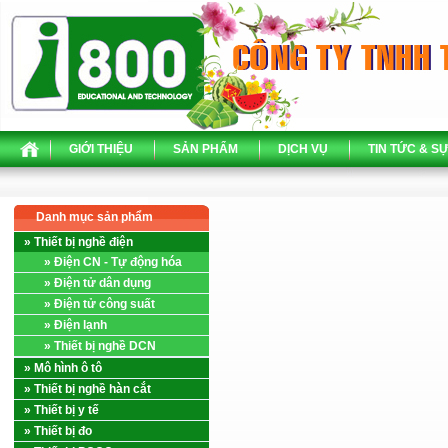
GIỚI THIỆU
SẢN PHẨM
DỊCH VỤ
TIN TỨC & SỰ
Danh mục sản phẩm
» Thiết bị nghề điện
» Điện CN - Tự động hóa
» Điện tử dân dụng
» Điện tử công suất
» Điện lạnh
» Thiết bị nghề DCN
» Mô hình ô tô
» Thiết bị nghề hàn cắt
» Thiết bị y tế
» Thiết bị đo