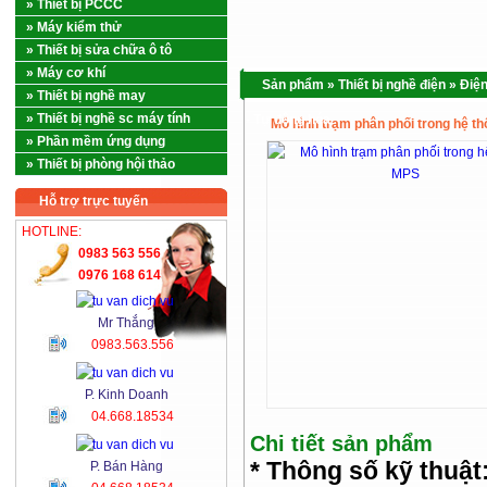
» Thiết bị PCCC
» Máy kiểm thử
» Thiết bị sửa chữa ô tô
» Máy cơ khí
Sản phẩm
»
Thiết bị nghề điện
»
Điệ
» Thiết bị nghề may
» Thiết bị nghề sc máy tính
- Tự động hóa
Mô hình trạm phân phối trong hệ t
» Phần mềm ứng dụng
» Thiết bị phòng hội thảo
Hỗ trợ trực tuyến
HOTLINE:
0983 563 556
0976 168 614
Mr Thắng
0983.563.556
P. Kinh Doanh
04.668.18534
Chi tiết sản phẩm
* Thông số kỹ thuật
P. Bán Hàng