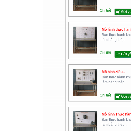
Cao Đẳng Nghề Yên Bái
Chi tiết |
Gửi y
Mô hình thực hành
Bàn thực hành kh
làm bằng thép...
Chi tiết |
Gửi y
Cao Đẳng Nghề Số 2- Bộ
Quốc Phòng
Mô hình điều...
Bàn thực hành kh
làm bằng thép...
Chi tiết |
Gửi y
Mô hình Thực hành
Trường Cao Đẳng Đại Việt Sài
Bàn thực hành kh
Gòn
làm bằng thép...