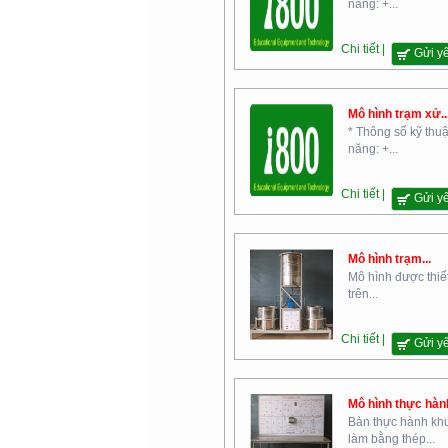
năng: +...
Chi tiết |
Gửi y
Bộ Nội Vụ
Mô hình trạm xử..
* Thông số kỹ thuậ
năng: +...
Chi tiết |
Gửi y
Mô hình trạm...
Mô hình được thiết
Học Viện Kỹ Thuật Quân Sự
trên...
Chi tiết |
Gửi y
Mô hình thực hành
Bàn thực hành kh
làm bằng thép...