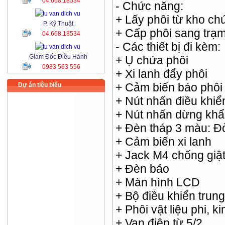
04.668.18534
- Chức năng:
+ Lấy phôi từ kho ch
P. Kỹ Thuật
+ Cấp phôi sang trạm
04.668.18534
- Các thiết bị đi kèm:
Giám Đốc Điều Hành
+ Ụ chứa phôi
0983 563 556
+ Xi lanh đẩy phôi
+ Cảm biến báo phôi
Dự án tiêu biểu
+ Nút nhấn điều khiể
+ Nút nhấn dừng kh
+ Đèn tháp 3 màu: Đ
+ Cảm biến xi lanh
+ Jack M4 chống giậ
+ Đèn báo
+ Màn hình LCD
+ Bộ điều khiển trung
+ Phôi vật liệu phi, ki
+ Van điện từ 5/2