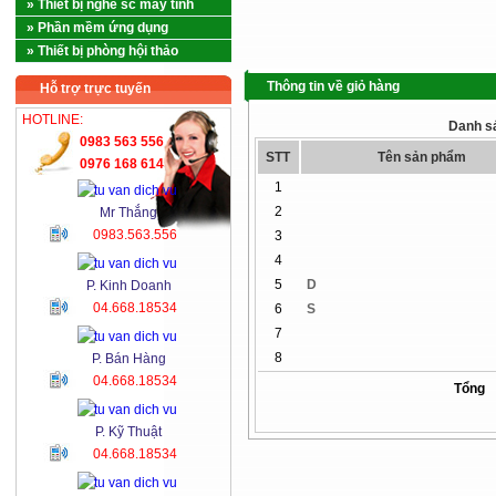
» Thiết bị nghề sc máy tính
» Phần mềm ứng dụng
» Thiết bị phòng hội thảo
Thông tin về giỏ hàng
Hỗ trợ trực tuyến
HOTLINE:
Danh s
0983 563 556
STT
Tên sản phẩm
0976 168 614
1
2
Mr Thắng
0983.563.556
3
4
5
D
P. Kinh Doanh
04.668.18534
6
S
7
8
P. Bán Hàng
04.668.18534
Tổng
P. Kỹ Thuật
04.668.18534