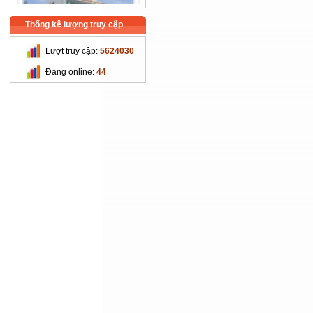
Thống kê lượng truy cập
Lượt truy cập:
5624030
Trường Cao Đẳng Nghề Cơ
Đang online:
44
Khí Nông Nghiệp
Chi Cục Thú Y Hà Nội