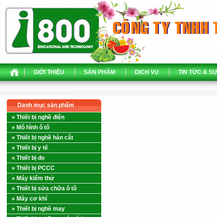
GIỚI THIỆU
SẢN PHẨM
DỊCH VỤ
TIN TỨC & SỰ
Danh mục sản phẩm
» Thiết bị nghề điện
» Mô hình ô tô
» Thiết bị nghề hàn cắt
» Thiết bị y tế
» Thiết bị đo
» Thiết bị PCCC
» Máy kiểm thử
» Thiết bị sửa chữa ô tô
» Máy cơ khí
» Thiết bị nghề may