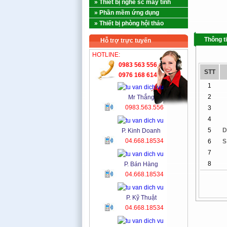
» Thiết bị nghề sc máy tính
» Phần mềm ứng dụng
» Thiết bị phòng hội thảo
Thông t
Hỗ trợ trực tuyến
HOTLINE:
0983 563 556
STT
0976 168 614
1
2
Mr Thắng
0983.563.556
3
4
5
D
P. Kinh Doanh
04.668.18534
6
S
7
8
P. Bán Hàng
04.668.18534
P. Kỹ Thuật
04.668.18534