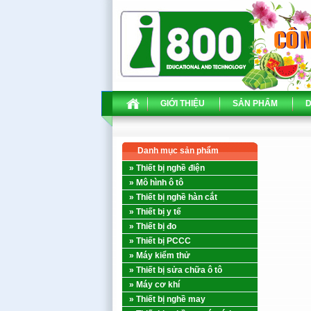
GIỚI THIỆU
SẢN PHẨM
D
Danh mục sản phẩm
» Thiết bị nghề điện
» Mô hình ô tô
» Thiết bị nghề hàn cắt
» Thiết bị y tế
» Thiết bị đo
» Thiết bị PCCC
» Máy kiểm thử
» Thiết bị sửa chữa ô tô
» Máy cơ khí
» Thiết bị nghề may