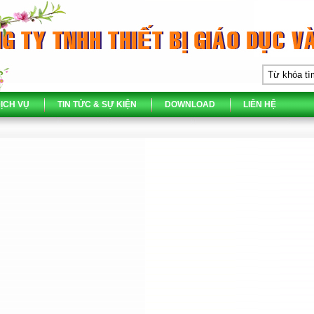
ỊCH VỤ
TIN TỨC & SỰ KIỆN
DOWNLOAD
LIÊN HỆ