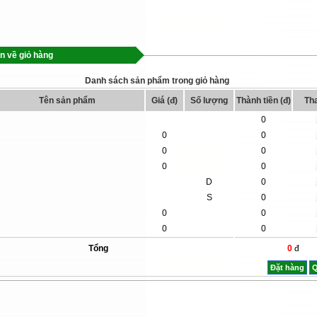
in về giỏ hàng
Danh sách sản phẩm trong giỏ hàng
Tên sản phẩm
Giá (đ)
Số lượng
Thành tiền (đ)
Tha
0
0
0
0
0
0
0
D
0
S
0
0
0
0
0
Tổng
0
đ
Đặt hàng
Q