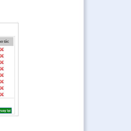
o tác
uay lại