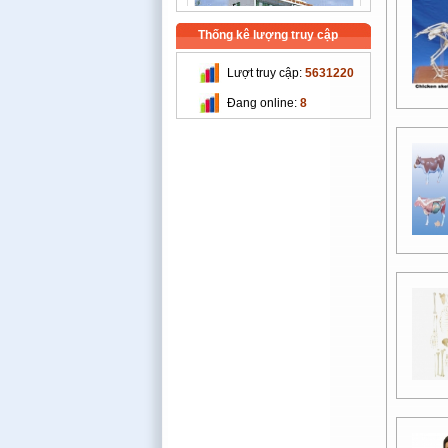
Thống kê lượng truy cập
Lượt truy cập:
5631220
Trường Cao Đẳng Nghề Cơ
Đang online:
8
Khí Nông Nghiệp
Chi Cục Thú Y Hà Nội