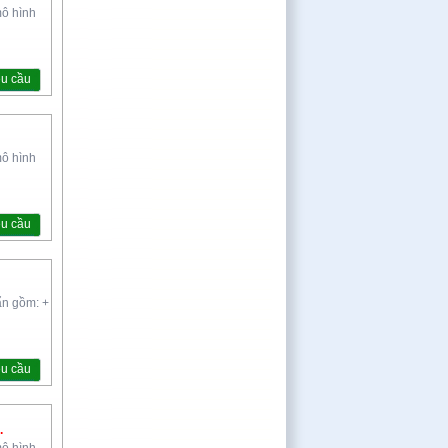
mô hình
êu cầu
mô hình
êu cầu
ẩn gồm: +
êu cầu
.