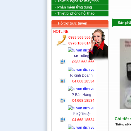
» Thiết bị nghề sc máy tính
» Phần mềm ứng dụng
» Thiết bị phòng hội thảo
Sản ph
Hỗ trợ trực tuyến
HOTLINE:
0983 563 556
0976 168 614
Mr Thắng
0983.563.556
P. Kinh Doanh
04.668.18534
P. Bán Hàng
04.668.18534
P. Kỹ Thuật
Chi tiế
04.668.18534
Thông số k