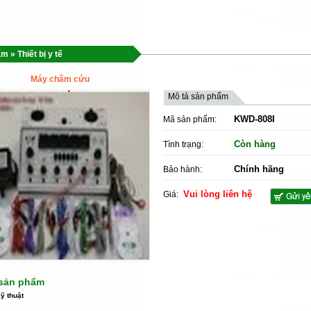
ẩm
»
Thiết bị y tế
Máy châm cứu
Mô tả sản phẩm
KWD-808I
Mã sản phẩm:
Còn hàng
Tình trạng:
Chính hãng
Bảo hành:
Vui lòng liên hệ
Giá:
t sản phẩm
ỹ thuật