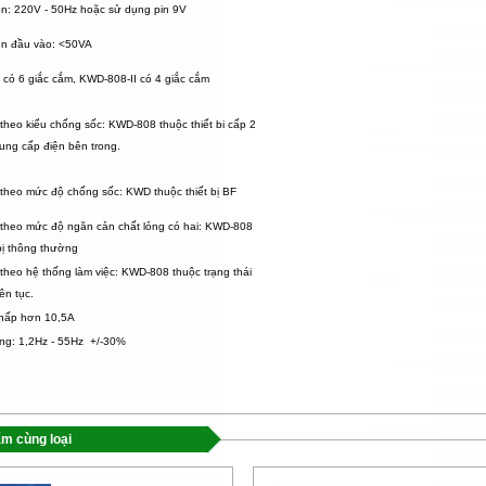
n: 220V - 50Hz hoặc sử dụng pin 9V
ện đầu vào: <50VA
có 6 giắc cắm, KWD-808-II có 4 giắc cắm
 theo kiểu chống sốc: KWD-808 thuộc thiết bi cấp 2
ung cấp điện bên trong.
 theo mức độ chống sốc: KWD thuộc thiết bị BF
 theo mức độ ngăn cản chất lỏng có hai: KWD-808
 bị thông thường
 theo hệ thống làm việc: KWD-808 thuộc trạng thái
ên tục.
thấp hơn 10,5A
ng: 1,2Hz - 55Hz +/-30%
m cùng loại