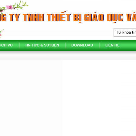
ỊCH VỤ
TIN TỨC & SỰ KIỆN
DOWNLOAD
LIÊN HỆ