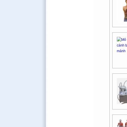
Bộ Nội Vụ
Học Viện Kỹ Thuật Quân Sự
Cao Đẳng Nghề Yên Bái