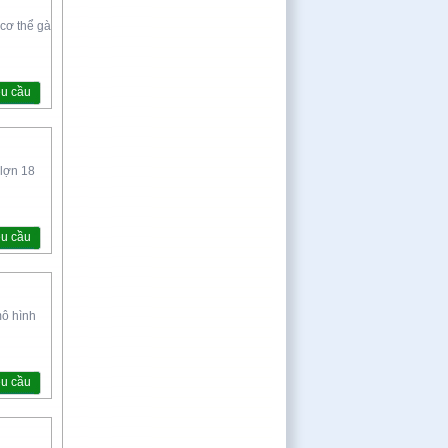
 cơ thể gà
êu cầu
 lợn 18
êu cầu
mô hình
êu cầu