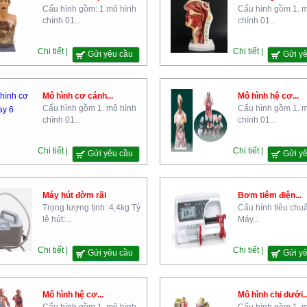
Cấu hình gồm: 1.mô hình
Cấu hình gồm 1. 
chính 01...
chính 01...
Chi tiết |
Chi tiết |
Gửi yêu cầu
Gửi y
Mô hình cơ cánh...
Mô hình hệ cơ...
Cấu hình gồm 1. mô hình
Cấu hình gồm 1. 
chính 01...
chính 01...
Chi tiết |
Chi tiết |
Gửi yêu cầu
Gửi y
Máy hút đờm rãi
Bơm tiêm điện...
Trọng lượng tịnh: 4,4kg Tỷ
Cấu hình tiêu chu
lệ hút:...
Máy...
Chi tiết |
Chi tiết |
Gửi yêu cầu
Gửi y
Mô hình hệ cơ...
Mô hình chi dưới..