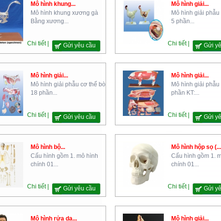
Mô hình khung...
Mô hình giải...
Mô hình khung xương gà
Mô hình giải phẫu
Bằng xương...
5 phần...
Chi tiết |
Chi tiết |
Gửi yêu cầu
Gửi y
Mô hình giải...
Mô hình giải...
Mô hình giải phẫu cơ thể bò
Mô hình giải phẫu
18 phần...
phần KT:...
Chi tiết |
Chi tiết |
Gửi yêu cầu
Gửi y
Mô hình bộ...
Mô hình hộp sọ (...
Cấu hình gồm 1. mô hình
Cấu hình gồm 1. 
chính 01...
chính 01...
Chi tiết |
Chi tiết |
Gửi yêu cầu
Gửi y
Mô hình rửa dạ...
Mô hình giải...