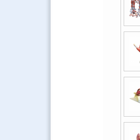
Cao Đẳng Nghề Số 2- Bộ
Quốc Phòng
Trường Cao Đẳng Đại Việt Sài
Gòn