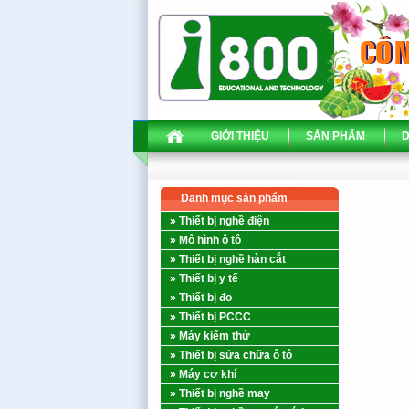
GIỚI THIỆU
SẢN PHẨM
D
Danh mục sản phẩm
» Thiết bị nghề điện
» Mô hình ô tô
» Thiết bị nghề hàn cắt
» Thiết bị y tế
» Thiết bị đo
» Thiết bị PCCC
» Máy kiểm thử
» Thiết bị sửa chữa ô tô
» Máy cơ khí
» Thiết bị nghề may