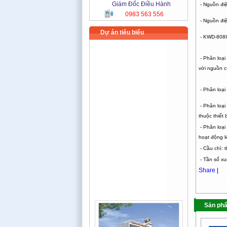
Giám Đốc Điều Hành
- Nguồn điệ
0983 563 556
- Nguồn đi
Dự án tiêu biểu
- KWD-808I 
- Phân loại
với nguồn c
- Phân loại
- Phân loại
thuộc thiết
- Phân loại
hoạt động li
- Cầu chì: 
- Tần số xu
Share
|
Sản phẩ