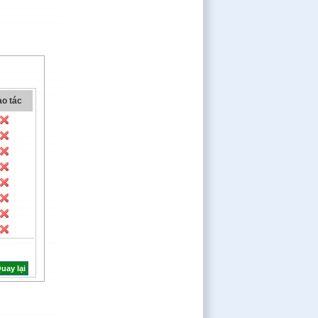
o tác
uay lại