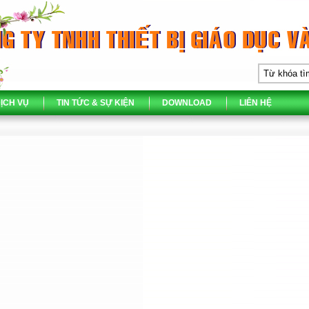
ỊCH VỤ
TIN TỨC & SỰ KIỆN
DOWNLOAD
LIÊN HỆ