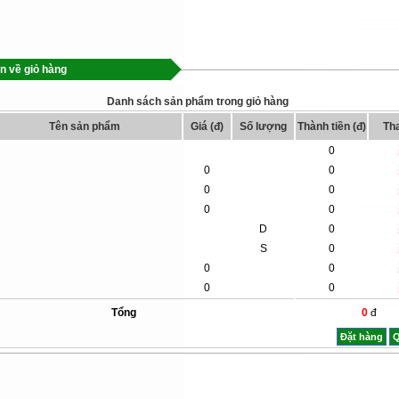
in về giỏ hàng
Danh sách sản phẩm trong giỏ hàng
Tên sản phẩm
Giá (đ)
Số lượng
Thành tiền (đ)
Tha
0
0
0
0
0
0
0
D
0
S
0
0
0
0
0
Tổng
0
đ
Đặt hàng
Q