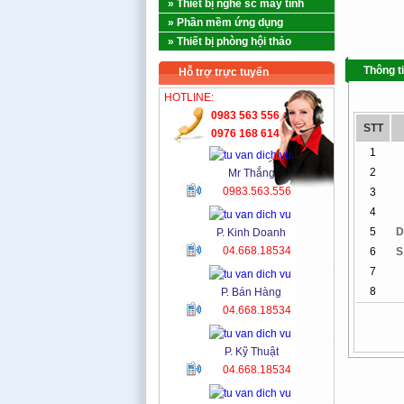
» Thiết bị nghề sc máy tính
» Phần mềm ứng dụng
» Thiết bị phòng hội thảo
Thông t
Hỗ trợ trực tuyến
HOTLINE:
0983 563 556
STT
0976 168 614
1
2
Mr Thắng
0983.563.556
3
4
5
D
P. Kinh Doanh
04.668.18534
6
S
7
8
P. Bán Hàng
04.668.18534
P. Kỹ Thuật
04.668.18534