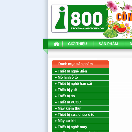
GIỚI THIỆU
SẢN PHẨM
D
Danh mục sản phẩm
» Thiết bị nghề điện
» Mô hình ô tô
» Thiết bị nghề hàn cắt
» Thiết bị y tế
» Thiết bị đo
» Thiết bị PCCC
» Máy kiểm thử
» Thiết bị sửa chữa ô tô
» Máy cơ khí
» Thiết bị nghề may