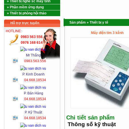
» Thiết bị nghề sc máy tính
» Phần mềm ứng dụng
» Thiết bị phòng hội thảo
Sản phẩm
»
Thiết bị y tế
Hỗ trợ trực tuyến
HOTLINE:
Máy điện tim 3 kênh
0983 563 556
0976 168 614
Mr Thắng
0983.563.556
P. Kinh Doanh
04.668.18534
P. Bán Hàng
04.668.18534
P. Kỹ Thuật
Chi tiết sản phẩm
04.668.18534
Thông số kỹ thuật