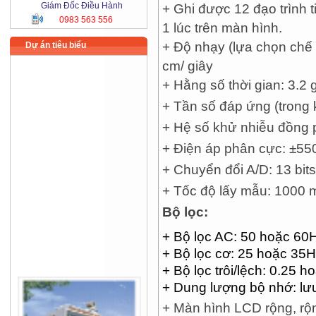
Giám Đốc Điều Hành
+ Ghi được 12 đạo trình t
0983 563 556
1 lúc trên màn hình.
+ Độ nhạy (lựa chọn chế 
Dự án tiêu biểu
cm/ giây
+ Hằng số thời gian: 3.2 
+ Tần số đáp ứng (trong
+ Hệ số khử nhiễu đồng 
+ Điện áp phân cực: ±5
+ Chuyển đổi A/D: 13 bits
+ Tốc độ lấy mẫu: 1000 
Bộ lọc:
+ Bộ lọc AC: 50 hoặc 60
+ Bộ lọc cơ: 25 hoặc 35H
+ Bộ lọc trôi/lệch: 0.25 h
+ Dung lượng bộ nhớ: lưu
+ Màn hình LCD rộng, rộ