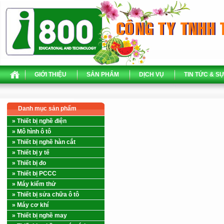
GIỚI THIỆU
SẢN PHẨM
DỊCH VỤ
TIN TỨC & SỰ
Danh mục sản phẩm
» Thiết bị nghề điện
» Mô hình ô tô
» Thiết bị nghề hàn cắt
» Thiết bị y tế
» Thiết bị đo
» Thiết bị PCCC
» Máy kiểm thử
» Thiết bị sửa chữa ô tô
» Máy cơ khí
» Thiết bị nghề may