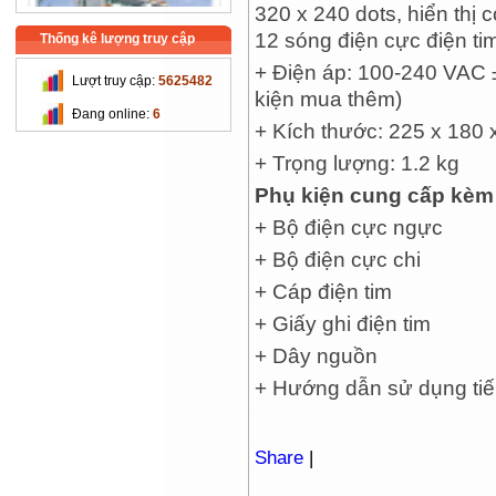
320 x 240 dots, hiển thị
12 sóng điện cực điện ti
Thống kê lượng truy cập
+ Điện áp: 100-240 VAC 
Lượt truy cập:
5625482
kiện mua thêm)
Trường Cao Đẳng Nghề Cơ
Đang online:
6
Khí Nông Nghiệp
+ Kích thước: 225 x 180
+ Trọng lượng: 1.2 kg
Phụ kiện cung cấp kèm
+ Bộ điện cực ngực
+ Bộ điện cực chi
+ Cáp điện tim
Chi Cục Thú Y Hà Nội
+ Giấy ghi điện tim
+ Dây nguồn
+ Hướng dẫn sử dụng tiến
Share
|