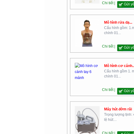
Chi tiết |
Gửi y
Mô hình rửa dạ...
Cấu hình gồm: 1.m
Cao Đẳng Nghề Số 2- Bộ
chính 01...
Quốc Phòng
Chi tiết |
Gửi y
Mô hình cơ cánh..
Cấu hình gồm 1. 
chính 01...
Trường Cao Đẳng Đại Việt Sài
Chi tiết |
Gửi y
Gòn
Máy hút đờm rãi
Trọng lượng tịnh: 
lệ hút:...
Chi tiết |