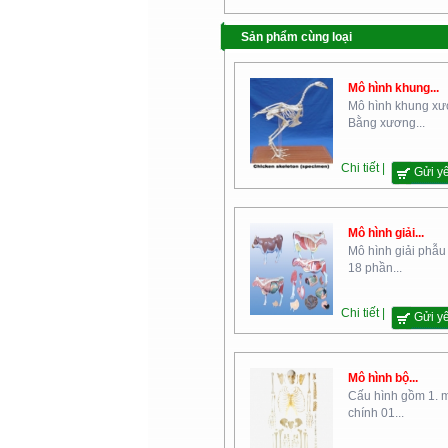
Bộ Nội Vụ
Sản phẩm cùng loại
Mô hình khung...
Mô hình khung xư
Bằng xương...
Chi tiết |
Gửi y
Học Viện Kỹ Thuật Quân Sự
Mô hình giải...
Mô hình giải phẫu
18 phần...
Chi tiết |
Gửi y
Cao Đẳng Nghề Yên Bái
Mô hình bộ...
Cấu hình gồm 1. 
chính 01...