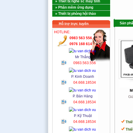
» Thiết bị nghề sc máy tính
» Phần mềm ứng dụng
» Thiết bị phòng hội thảo
Sản ph
Hỗ trợ trực tuyến
HOTLINE:
0983 563 556
0976 168 614
Mr Thắng
0983.563.556
P. Kinh Doanh
04.668.18534
M
P. Bán Hàng
Gi
04.668.18534
P. Kỹ Thuật
04.668.18534
Thiế
Thiết