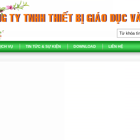
ỊCH VỤ
TIN TỨC & SỰ KIỆN
DOWNLOAD
LIÊN HỆ