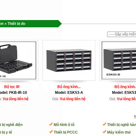
ẩm
»
Thiết bị đo
Bộ lọc IR
Bộ ống kính...
Bộ ống kính..
odel: FKB-IR-10
Model: ESK53-A
Model: ESK5
á:
Vui lòng liên hệ
Giá:
Vui lòng liên hệ
Giá:
Vui lòng liê
T
t bị nghề điện
Mô hình ô tô
Thiết bị nghề hàn
 bị y tế
Thiết bị PCCC
Máy kiểm thử