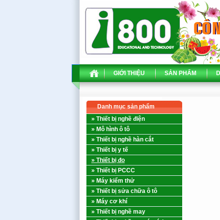
GIỚI THIỆU
SẢN PHẨM
D
Danh mục sản phẩm
» Thiết bị nghề điện
» Mô hình ô tô
» Thiết bị nghề hàn cắt
» Thiết bị y tế
» Thiết bị đo
» Thiết bị PCCC
» Máy kiểm thử
» Thiết bị sửa chữa ô tô
» Máy cơ khí
» Thiết bị nghề may