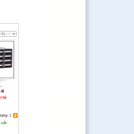
.
3-B
n hệ
rang
1
2
 cắt