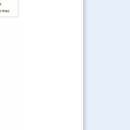
y
i thảo