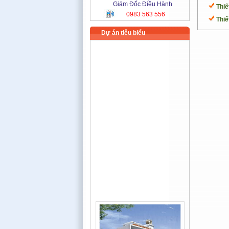
Giám Đốc Điều Hành
Thiế
0983 563 556
Thiế
Dự án tiêu biểu