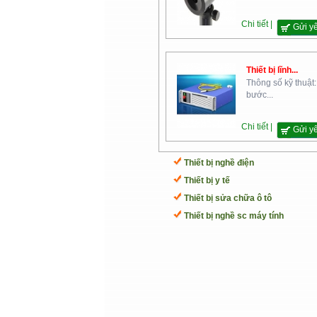
Chi tiết |
Gửi y
Thiết bị lĩnh...
Cao Đẳng Nghề Số 2- Bộ
Thông số kỹ thuật:
Quốc Phòng
bước...
Chi tiết |
Gửi y
Thiết bị nghề điện
Thiết bị y tế
Thiết bị sửa chữa ô tô
Trường Cao Đẳng Đại Việt Sài
Thiết bị nghề sc máy tính
Gòn