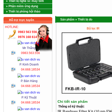
» Thiết bị nghề sc máy tính
» Phần mềm ứng dụng
» Thiết bị phòng hội thảo
Sản phẩm
»
Thiết bị đo
Hỗ trợ trực tuyến
HOTLINE:
Bộ lọc IR
0983 563 556
0976 168 614
Mr Thắng
0983.563.556
P. Kinh Doanh
04.668.18534
P. Bán Hàng
04.668.18534
P. Kỹ Thuật
Chi tiết sản phẩm
04.668.18534
Thông số kỹ thuật:
IR Bandpass Filter Kit (10 nm F