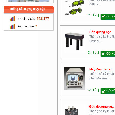
Safety...
Thống kê lượng truy cập
Chi tiết |
Gửi y
Lượt truy cập:
5631177
Trường Cao Đẳng Nghề Cơ
Đang online:
7
Khí Nông Nghiệp
Bàn quang học
Thông số kỹ thuật
Optical...
Chi tiết |
Gửi y
Máy đếm tần số
Chi Cục Thú Y Hà Nội
Thông số kỹ thuật
phép đo xung...
Chi tiết |
Gửi y
Đầu đo xung quan
Thông số kỹ thuật: