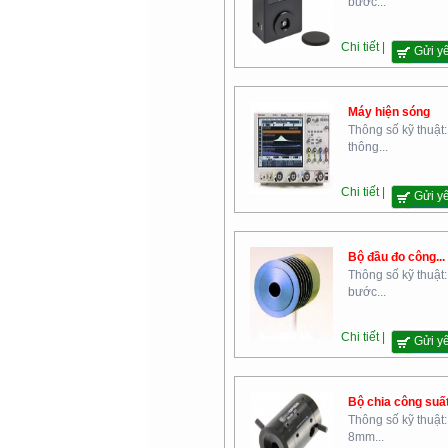
bước...
Bộ Nội Vụ
Chi tiết |
Gửi y
Máy hiện sóng
Thông số kỹ thuật
thông...
Học Viện Kỹ Thuật Quân Sự
Chi tiết |
Gửi y
Bộ đầu đo công...
Thông số kỹ thuật:
bước...
Chi tiết |
Gửi y
Cao Đẳng Nghề Yên Bái
Bộ chia công suất.
Thông số kỹ thuật
8mm...