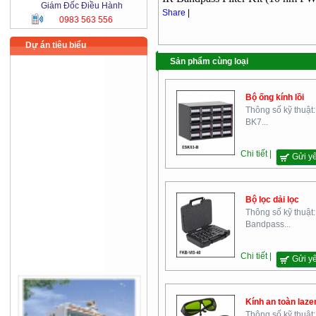
Giám Đốc Điều Hành
Share
|
0983 563 556
Dự án tiêu biểu
Sản phẩm cùng loại
Bộ ống kính lồi
Thông số kỹ thuật:
BK7...
Chi tiết |
Gửi y
Bộ lọc dải lọc
Thông số kỹ thuật:
Bandpass...
Chi tiết |
Gửi y
Kính an toàn laze
Thông số kỹ thuật: