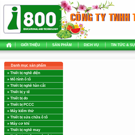
GIỚI THIỆU
SẢN PHẨM
DỊCH VỤ
TIN TỨC & SỰ
Danh mục sản phẩm
» Thiết bị nghề điện
» Mô hình ô tô
» Thiết bị nghề hàn cắt
» Thiết bị y tế
» Thiết bị đo
» Thiết bị PCCC
» Máy kiểm thử
» Thiết bị sửa chữa ô tô
» Máy cơ khí
» Thiết bị nghề may