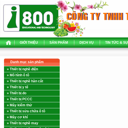
GIỚI THIỆU
SẢN PHẨM
DỊCH VỤ
TIN TỨC & SỰ
Danh mục sản phẩm
» Thiết bị nghề điện
» Mô hình ô tô
» Thiết bị nghề hàn cắt
» Thiết bị y tế
» Thiết bị đo
» Thiết bị PCCC
» Máy kiểm thử
» Thiết bị sửa chữa ô tô
» Máy cơ khí
» Thiết bị nghề may