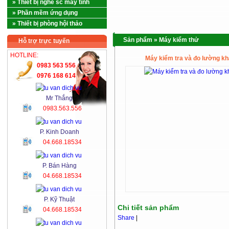
» Thiết bị nghề sc máy tính
» Phần mềm ứng dụng
» Thiết bị phòng hội thảo
Sản phẩm
»
Máy kiểm thử
Hỗ trợ trực tuyến
HOTLINE:
Máy kiểm tra và đo lường k
0983 563 556
0976 168 614
Mr Thắng
0983.563.556
P. Kinh Doanh
04.668.18534
P. Bán Hàng
04.668.18534
P. Kỹ Thuật
Chi tiết sản phẩm
04.668.18534
Share
|