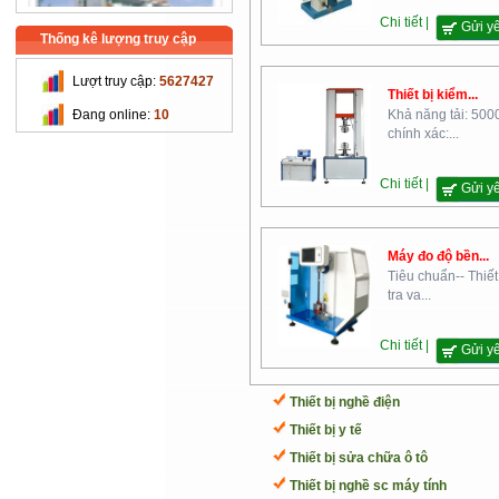
Chi tiết |
Gửi y
Thống kê lượng truy cập
Lượt truy cập:
5627427
Thiết bị kiểm...
Trường Cao Đẳng Nghề Cơ
Đang online:
10
Khả năng tải: 500
Khí Nông Nghiệp
chính xác:...
Chi tiết |
Gửi y
Máy đo độ bền...
Tiêu chuẩn-- Thiết
tra va...
Chi Cục Thú Y Hà Nội
Chi tiết |
Gửi y
Thiết bị nghề điện
Thiết bị y tế
Thiết bị sửa chữa ô tô
Thiết bị nghề sc máy tính