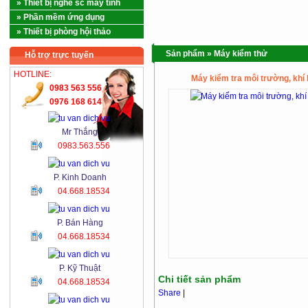
» Thiết bị nghề sc máy tính
» Phần mềm ứng dụng
» Thiết bị phòng hội thảo
Sản phẩm
»
Máy kiểm thử
Hỗ trợ trực tuyến
HOTLINE:
Máy kiểm tra môi trường, khí
0983 563 556
0976 168 614
Mr Thắng
0983.563.556
P. Kinh Doanh
04.668.18534
P. Bán Hàng
04.668.18534
P. Kỹ Thuật
Chi tiết sản phẩm
04.668.18534
Share
|