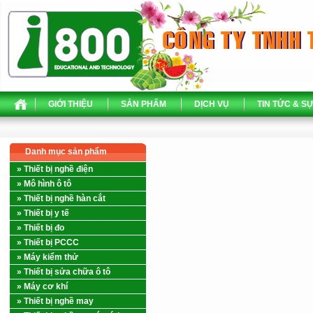
GIỚI THIỆU
SẢN PHẨM
DỊCH VỤ
TIN TỨC & SỰ
Danh mục sản phẩm
» Thiết bị nghề điện
» Mô hình ô tô
» Thiết bị nghề hàn cắt
» Thiết bị y tế
» Thiết bị đo
» Thiết bị PCCC
» Máy kiểm thử
» Thiết bị sửa chữa ô tô
» Máy cơ khí
» Thiết bị nghề may