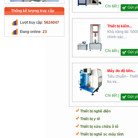
Chi tiết |
Gửi y
Thống kê lượng truy cập
Lượt truy cập:
5624047
Thiết bị kiểm...
Trường Cao Đẳng Nghề Cơ
Đang online:
23
Khả năng tải: 500
Khí Nông Nghiệp
chính xác:...
Chi tiết |
Gửi y
Máy đo độ bền...
Tiêu chuẩn-- Thiết
tra va...
Chi Cục Thú Y Hà Nội
Chi tiết |
Gửi y
Thiết bị nghề điện
Thiết bị y tế
Thiết bị sửa chữa ô tô
Thiết bị nghề sc máy tính