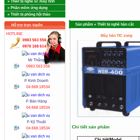
» Thiết bị nghề sc máy tính
» Phần mềm ứng dụng
» Thiết bị phòng hội thảo
Sản phẩm
»
Thiết bị nghề hàn cắt
Hỗ trợ trực tuyến
HOTLINE:
Máy hàn TIC xung
0983 563 556
0976 168 614
Mr Thắng
0983.563.556
P. Kinh Doanh
04.668.18534
P. Bán Hàng
04.668.18534
P. Kỹ Thuật
Chi tiết sản phẩm
04.668.18534
Chi tiết/Model