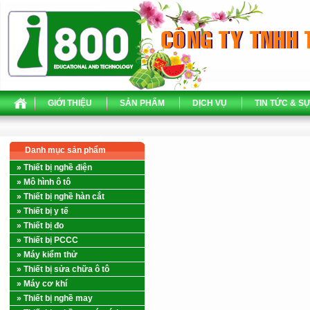
GIỚI THIỆU
SẢN PHẨM
DỊCH VỤ
TIN TỨC & SỰ
Danh mục sản phẩm
» Thiết bị nghề điện
» Mô hình ô tô
» Thiết bị nghề hàn cắt
» Thiết bị y tế
» Thiết bị đo
» Thiết bị PCCC
» Máy kiểm thử
» Thiết bị sửa chữa ô tô
» Máy cơ khí
» Thiết bị nghề may