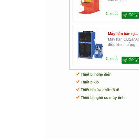
Chi tiết |
Gửi y
Cao Đẳng Nghề Số 2- Bộ
Máy hàn bán tự...
Máy hàn CO2/MA
Quốc Phòng
điều khiển bằng...
Chi tiết |
Gửi y
Thiết bị nghề điện
Thiết bị đo
Thiết bị sửa chữa ô tô
Trường Cao Đẳng Đại Việt Sài
Gòn
Thiết bị nghề sc máy tính