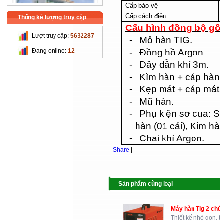
Cấp bảo vệ
Cấp cách điện
Thống kê lượng truy cập
Cấu hình đồng bộ g
Lượt truy cập:
5632287
- Mỏ hàn TIG.
Trường Cao Đẳng Nghề Cơ
- Đồng hồ Argon
Đang online:
12
Khí Nông Nghiệp
- Dây dẫn khí 3m.
- Kìm hàn + cáp hàn
- Kẹp mát + cáp mát
- Mũ hàn.
- Phụ kiện sơ cua: Sứ
hàn (01 cái), Kim h
Chi Cục Thú Y Hà Nội
- Chai khí Argon.
Share
|
Sản phẩm cùng loại
Máy hàn Tig 2 chứ
Thiết kế nhỏ gọn, ti