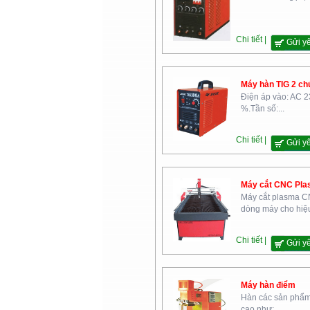
Bộ Nội Vụ
Chi tiết |
Gửi y
Máy hàn TIG 2 chứ
Điện áp vào: AC 2
%.Tần số:...
Học Viện Kỹ Thuật Quân Sự
Chi tiết |
Gửi y
Máy cắt CNC Pl
Máy cắt plasma C
dòng máy cho hiệu
Chi tiết |
Gửi y
Cao Đẳng Nghề Yên Bái
Máy hàn điểm
Hàn các sản phẩm
cao như:...